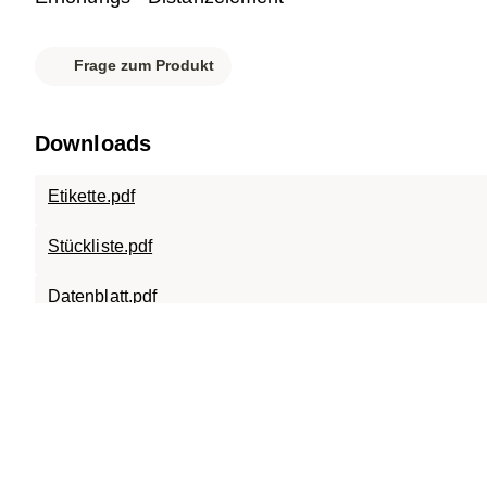
Frage zum Produkt
Downloads
Etikette.pdf
Stückliste.pdf
Datenblatt.pdf
SC-A15.0808.120.pdf
SC-A15.0808.X.15.120.pdf
SC-TR.0808.120.pdf