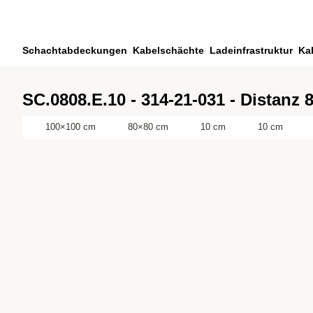
Zum Hauptinhalt springen
Zur Suche springen
Zu ihrem Konto springen
Schachtabdeckungen
Kabelschächte
Ladeinfrastruktur
Ka
Zum Fussbereich springen
SC.0808.E.10 - 314-21-031 - Distanz 
100×100 cm
80×80 cm
10 cm
10 cm