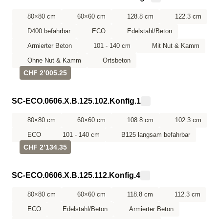
80×80 cm
60×60 cm
128.8 cm
122.3 cm
D400 befahrbar
ECO
Edelstahl/Beton
Armierter Beton
101 - 140 cm
Mit Nut & Kamm
Ohne Nut & Kamm
Ortsbeton
CHF 2’005.25
SC-ECO.0606.X.B.125.102.Konfig.1
80×80 cm
60×60 cm
108.8 cm
102.3 cm
ECO
101 - 140 cm
B125 langsam befahrbar
CHF 2’134.35
SC-ECO.0606.X.B.125.112.Konfig.4
80×80 cm
60×60 cm
118.8 cm
112.3 cm
ECO
Edelstahl/Beton
Armierter Beton