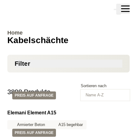
Zum Hauptinhalt springen
Warenkor
Zur Suche springen
Zu ihrem Konto springen
Zum Fussbereich springen
Home
Kabelschächte
Filter
Sortieren nach
3898 Produkte
Name A-Z
PREIS AUF ANFRAGE
Elemani Element A15
Armierter Beton
A15 begehbar
PREIS AUF ANFRAGE