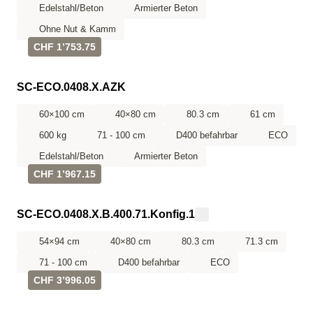
Edelstahl/Beton
Armierter Beton
Ohne Nut & Kamm
CHF 1’753.75
SC-ECO.0408.X.AZK
60×100 cm
40×80 cm
80.3 cm
61 cm
600 kg
71 - 100 cm
D400 befahrbar
ECO
Edelstahl/Beton
Armierter Beton
CHF 1’967.15
SC-ECO.0408.X.B.400.71.Konfig.1
54×94 cm
40×80 cm
80.3 cm
71.3 cm
71 - 100 cm
D400 befahrbar
ECO
CHF 3’996.05