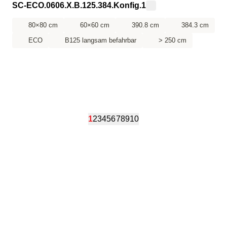
SC-ECO.0606.X.B.125.384.Konfig.1
80×80 cm
60×60 cm
390.8 cm
384.3 cm
ECO
B125 langsam befahrbar
> 250 cm
1
2
3
4
5
6
7
8
9
10