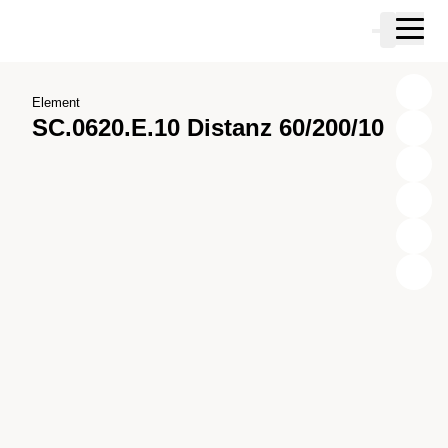
Zum Hauptinhalt springen
Warenkor
Zur Suche springen
Zu ihrem Konto springen
Zum Fussbereich springen
Element
SC.0620.E.10 Distanz 60/200/10
X
Y
Z