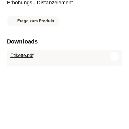
Erhöhungs - Distanzelement
Frage zum Produkt
Downloads
Etikette.pdf
Stückliste.pdf
Datenblatt.pdf
U60-200_Schacht_begehbar_A15.pdf
SC-TR.0620.120.pdf
D60-200_Schacht_befahrbar_ECO.pdf