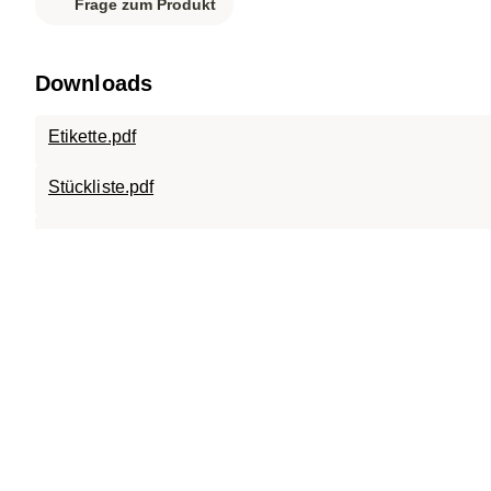
Frage zum Produkt
Downloads
Etikette.pdf
Stückliste.pdf
Datenblatt.pdf
U60-130_Schacht_begehbar_A15.pdf
SC-TR.0613.120.pdf
SC-ECO.0606.120.B125.pdf
SC-TPX.0613.X.120.pdf
Einbauanweisungen BETOX Produkte_DE.pdf