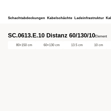
Zum Hauptinhalt springen
Zur Suche springen
Zu ihrem Konto springen
Schachtabdeckungen
Kabelschächte
Ladeinfrastruktur
Ka
Zum Fussbereich springen
SC.0613.E.10 Distanz 60/130/10
Element
80×150 cm
60×130 cm
13.5 cm
10 cm