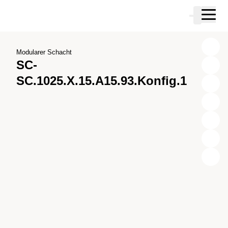
Zum Hauptinhalt springen
Warenkor
Zur Suche springen
Zu ihrem Konto springen
Zum Fussbereich springen
Modularer Schacht
SC-
SC.1025.X.15.A15.93.Konfig.1
X
Y
Z