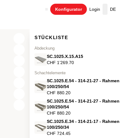
Konfigurator
Login
DE
Warenkorb
STÜCKLISTE
Abdeckung
SC.1025.X.15.A15
CHF 1’269.70
Schachtelemente
SC.1025.E.54 - 314-21-27 - Rahmen
100/250/54
CHF 880.20
SC.1025.E.54 - 314-21-27 - Rahmen
X
100/250/54
CHF 880.20
Y
SC.1025.E.34 - 314-21-17 - Rahmen
100/250/34
Z
CHF 724.45