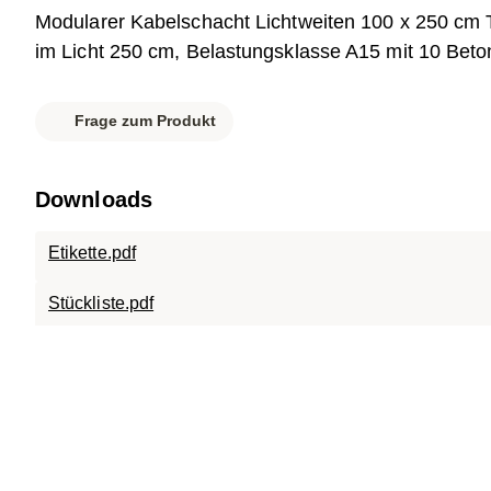
Modularer Kabelschacht Lichtweiten 100 x 250 cm 
im Licht 250 cm, Belastungsklasse A15 mit 10 Beto
Frage zum Produkt
Downloads
Etikette.pdf
Stückliste.pdf
Datenblatt.pdf
007-983 SC-A15.1025.120.pdf
007-901 SC-TR.1025.120.pdf