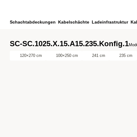
Zum Hauptinhalt springen
Zur Suche springen
Zu ihrem Konto springen
Schachtabdeckungen
Kabelschächte
Ladeinfrastruktur
Ka
Zum Fussbereich springen
SC-SC.1025.X.15.A15.235.Konfig.1
Modu
120×270 cm
100×250 cm
241 cm
235 cm