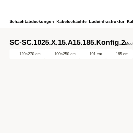
Zum Hauptinhalt springen
Zur Suche springen
Zu ihrem Konto springen
Schachtabdeckungen
Kabelschächte
Ladeinfrastruktur
Ka
Zum Fussbereich springen
SC-SC.1025.X.15.A15.185.Konfig.2
Modu
120×270 cm
100×250 cm
191 cm
185 cm