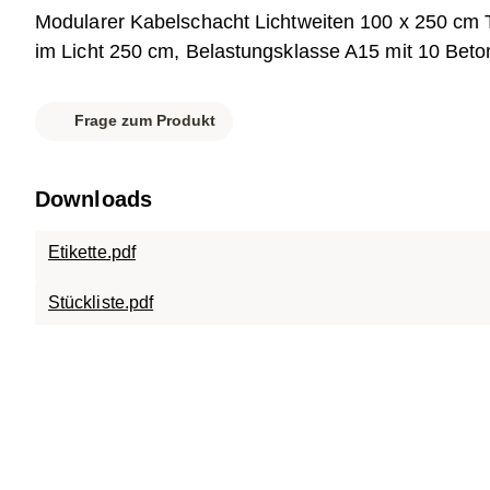
Modularer Kabelschacht Lichtweiten 100 x 250 cm 
im Licht 250 cm, Belastungsklasse A15 mit 10 Beto
Frage zum Produkt
Downloads
Etikette.pdf
Stückliste.pdf
Datenblatt.pdf
007-983 SC-A15.1025.120.pdf
007-901 SC-TR.1025.120.pdf