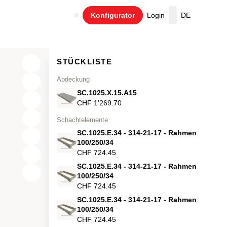
Konfigurator
Login
DE
Warenkorb
STÜCKLISTE
Abdeckung
SC.1025.X.15.A15
CHF 1’269.70
Schachtelemente
SC.1025.E.34 - 314-21-17 - Rahmen
100/250/34
CHF 724.45
SC.1025.E.34 - 314-21-17 - Rahmen
X
100/250/34
CHF 724.45
Y
SC.1025.E.34 - 314-21-17 - Rahmen
100/250/34
Z
CHF 724.45