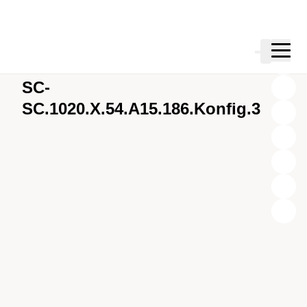
Zum Hauptinhalt springen
Warenkor
Zur Suche springen
Zu ihrem Konto springen
Zum Fussbereich springen
Modularer Schacht
SC-
SC.1020.X.54.A15.186.Konfig.3
X
Y
Z