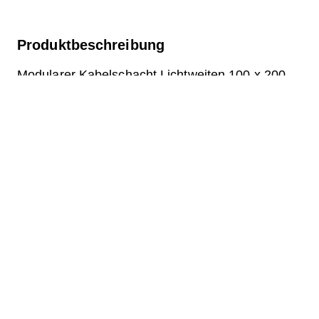
Produktbeschreibung
Modularer Kabelschacht Lichtweiten 100 x 200
cm Tiefe 186 cm Beton Abdeckung Breite im
Licht 100 und Länge im Licht 200 cm,
Belastungsklasse A15 mit 8 Betondeckel, 2 inkl.
herausziehbare Tragbügel aus Chromstahl
Frage zum Produkt
Downloads
Etikette.pdf
Stückliste.pdf