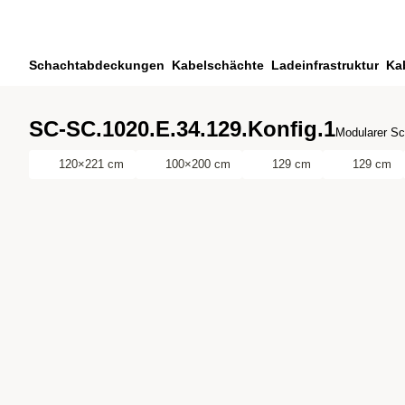
Zum Hauptinhalt springen
Zur Suche springen
Zu ihrem Konto springen
Schachtabdeckungen
Kabelschächte
Ladeinfrastruktur
Ka
Zum Fussbereich springen
SC-SC.1020.E.34.129.Konfig.1
Modularer Sc
120×221 cm
100×200 cm
129 cm
129 cm