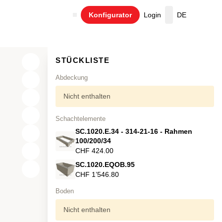
Konfigurator
Login
DE
Warenkorb
STÜCKLISTE
Abdeckung
Nicht enthalten
Schachtelemente
SC.1020.E.34 - 314-21-16 - Rahmen
100/200/34
CHF 424.00
SC.1020.EQOB.95
X
CHF 1’546.80
Y
Boden
Z
Nicht enthalten