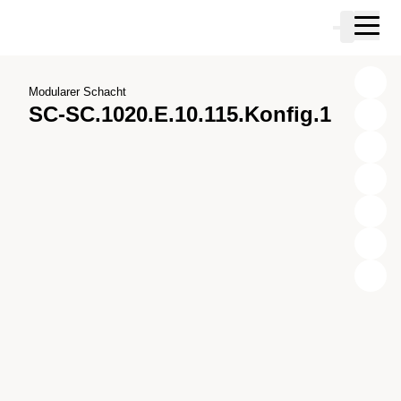
Zum Hauptinhalt springen
Warenkor
Zur Suche springen
Zu ihrem Konto springen
Zum Fussbereich springen
Modularer Schacht
SC-SC.1020.E.10.115.Konfig.1
X
Y
Z