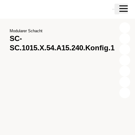
Zum Hauptinhalt springen
Warenkor
Zur Suche springen
Zu ihrem Konto springen
Zum Fussbereich springen
Modularer Schacht
SC-
SC.1015.X.54.A15.240.Konfig.1
X
Y
Z