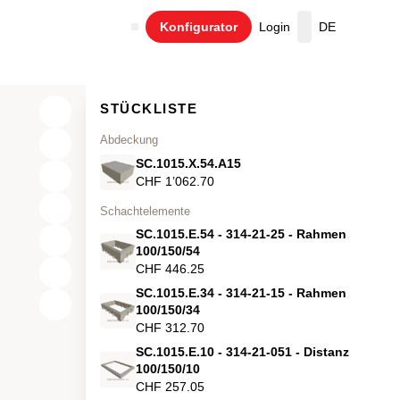
Konfigurator
Login
DE
Warenkorb
STÜCKLISTE
Abdeckung
SC.1015.X.54.A15
CHF 1’062.70
Schachtelemente
SC.1015.E.54 - 314-21-25 - Rahmen
100/150/54
CHF 446.25
SC.1015.E.34 - 314-21-15 - Rahmen
X
100/150/34
CHF 312.70
Y
SC.1015.E.10 - 314-21-051 - Distanz
100/150/10
Z
CHF 257.05