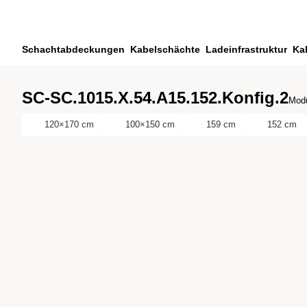
Zum Hauptinhalt springen
Zur Suche springen
Zu ihrem Konto springen
Schachtabdeckungen
Kabelschächte
Ladeinfrastruktur
Ka
Zum Fussbereich springen
SC-SC.1015.X.54.A15.152.Konfig.2
Modu
120×170 cm
100×150 cm
159 cm
152 cm