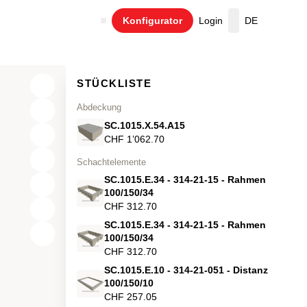
Konfigurator
Login
DE
Warenkorb
STÜCKLISTE
Abdeckung
SC.1015.X.54.A15
CHF 1’062.70
Schachtelemente
SC.1015.E.34 - 314-21-15 - Rahmen
100/150/34
CHF 312.70
SC.1015.E.34 - 314-21-15 - Rahmen
X
100/150/34
CHF 312.70
Y
SC.1015.E.10 - 314-21-051 - Distanz
100/150/10
Z
CHF 257.05