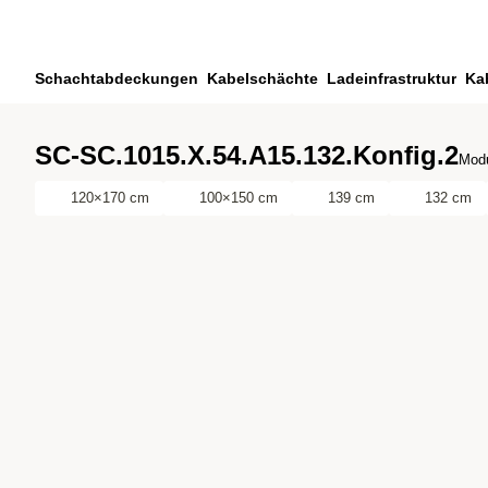
Zum Hauptinhalt springen
Zur Suche springen
Zu ihrem Konto springen
Schachtabdeckungen
Kabelschächte
Ladeinfrastruktur
Ka
Zum Fussbereich springen
SC-SC.1015.X.54.A15.132.Konfig.2
Modu
120×170 cm
100×150 cm
139 cm
132 cm