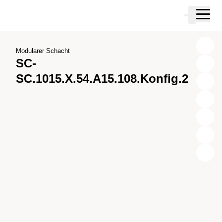
Zum Hauptinhalt springen
Warenkor
Zur Suche springen
Zu ihrem Konto springen
Zum Fussbereich springen
Modularer Schacht
SC-
SC.1015.X.54.A15.108.Konfig.2
X
Y
Z