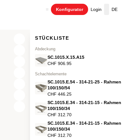
Konfigurator
Login
DE
Warenkorb
STÜCKLISTE
Abdeckung
SC.1015.X.15.A15
CHF 906.95
Schachtelemente
SC.1015.E.54 - 314-21-25 - Rahmen
100/150/54
CHF 446.25
SC.1015.E.34 - 314-21-15 - Rahmen
X
100/150/34
CHF 312.70
Y
SC.1015.E.34 - 314-21-15 - Rahmen
100/150/34
Z
CHF 312.70