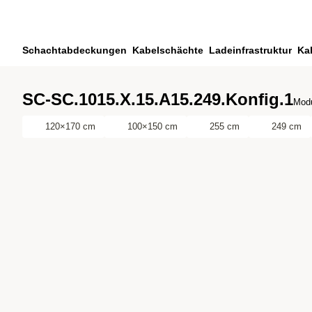
Zum Hauptinhalt springen
Zur Suche springen
Zu ihrem Konto springen
Schachtabdeckungen
Kabelschächte
Ladeinfrastruktur
Ka
Zum Fussbereich springen
SC-SC.1015.X.15.A15.249.Konfig.1
Modu
120×170 cm
100×150 cm
255 cm
249 cm