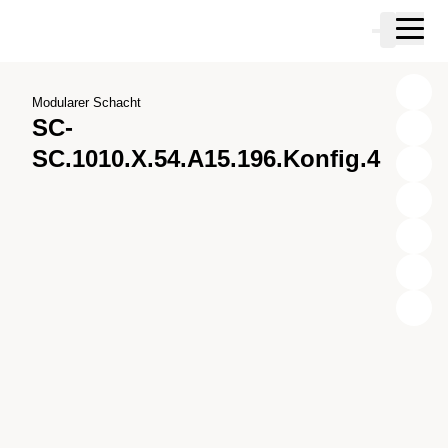
Zum Hauptinhalt springen
Warenkor
Zur Suche springen
Zu ihrem Konto springen
Zum Fussbereich springen
Modularer Schacht
SC-
SC.1010.X.54.A15.196.Konfig.4
X
Y
Z