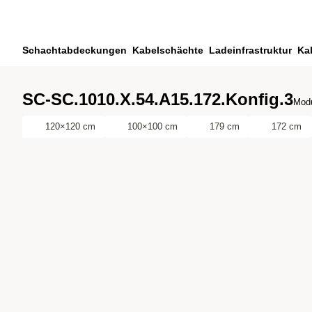
Zum Hauptinhalt springen
Zur Suche springen
Zu ihrem Konto springen
Schachtabdeckungen
Kabelschächte
Ladeinfrastruktur
Ka
Zum Fussbereich springen
SC-SC.1010.X.54.A15.172.Konfig.3
Modu
120×120 cm
100×100 cm
179 cm
172 cm