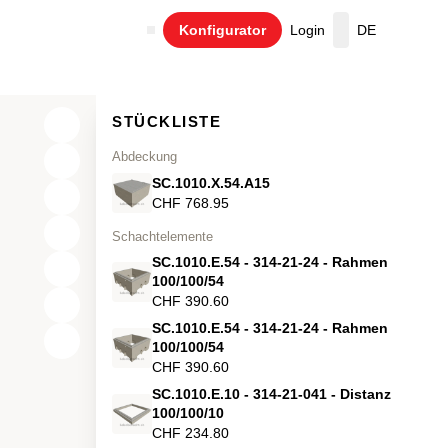
Konfigurator
Login
DE
Warenkorb
STÜCKLISTE
Abdeckung
SC.1010.X.54.A15
CHF 768.95
Schachtelemente
SC.1010.E.54 - 314-21-24 - Rahmen
100/100/54
CHF 390.60
SC.1010.E.54 - 314-21-24 - Rahmen
X
100/100/54
CHF 390.60
Y
SC.1010.E.10 - 314-21-041 - Distanz
100/100/10
Z
CHF 234.80