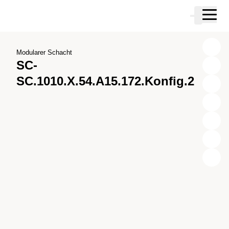
Zum Hauptinhalt springen
Warenkor
Zur Suche springen
Zu ihrem Konto springen
Zum Fussbereich springen
Modularer Schacht
SC-
SC.1010.X.54.A15.172.Konfig.2
X
Y
Z