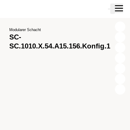
Zum Hauptinhalt springen
Warenkor
Zur Suche springen
Zu ihrem Konto springen
Zum Fussbereich springen
Modularer Schacht
SC-
SC.1010.X.54.A15.156.Konfig.1
X
Y
Z