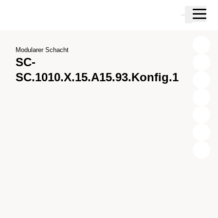
Zum Hauptinhalt springen
Warenkor
Zur Suche springen
Zu ihrem Konto springen
Zum Fussbereich springen
Modularer Schacht
SC-
SC.1010.X.15.A15.93.Konfig.1
X
Y
Z