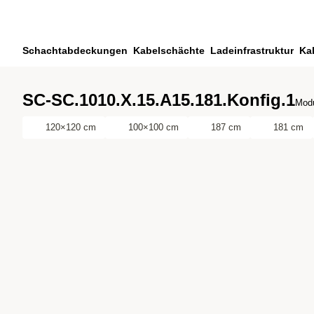
Zum Hauptinhalt springen
Zur Suche springen
Zu ihrem Konto springen
Schachtabdeckungen
Kabelschächte
Ladeinfrastruktur
Ka
Zum Fussbereich springen
SC-SC.1010.X.15.A15.181.Konfig.1
Modu
120×120 cm
100×100 cm
187 cm
181 cm