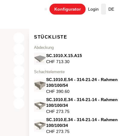
Konfigurator
Login
DE
Warenkorb
STÜCKLISTE
Abdeckung
SC.1010.X.15.A15
CHF 713.30
Schachtelemente
SC.1010.E.54 - 314-21-24 - Rahmen
100/100/54
CHF 390.60
SC.1010.E.34 - 314-21-14 - Rahmen
X
100/100/34
CHF 273.75
Y
SC.1010.E.34 - 314-21-14 - Rahmen
100/100/34
Z
CHF 273.75