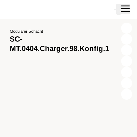
Zum Hauptinhalt springen
Warenkor
Zur Suche springen
Zu ihrem Konto springen
Zum Fussbereich springen
Modularer Schacht
SC-
MT.0404.Charger.98.Konfig.1
X
Y
Z