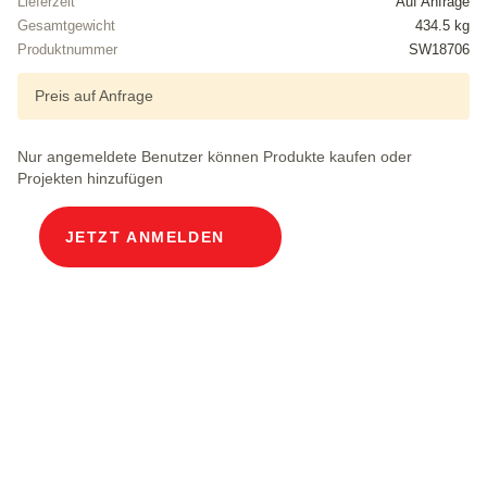
Lieferzeit
Auf Anfrage
Gesamtgewicht
434.5 kg
Produktnummer
SW18706
Preis auf Anfrage
Nur angemeldete Benutzer können Produkte kaufen oder
Projekten hinzufügen
JETZT ANMELDEN
Produktbeschreibung
Modularer Kabelschacht Lichtweiten 40 x 40 cm
Tiefe 98 cm
Metalldeckel Breite im Licht 40 und Länge im
Licht 40 cm, Belastungsklasse A15 in Chromstahl 3mm V2A