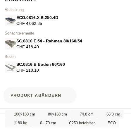
Abdeckung
ECO.0816.X.B.250.4D
CHF 4’062.85
Schachtelemente
SC.0816.E.54 - Rahmen 80/160/54
CHF 418.40
Boden
SC.0816.B Boden 80/160
CHF 218.10
PRODUKT ABÄNDERN
100×180 cm
80×160 cm
74.8 cm
68.3 cm
1180 kg
0 - 70 cm
C250 befahrbar
ECO