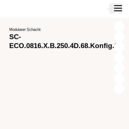
Zum Hauptinhalt springen
Warenkor
Zur Suche springen
Zu ihrem Konto springen
Zum Fussbereich springen
Modularer Schacht
SC-
ECO.0816.X.B.250.4D.68.Konfig.1
X
Y
Z