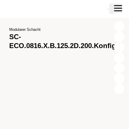
Zum Hauptinhalt springen
Warenkor
Zur Suche springen
Zu ihrem Konto springen
Zum Fussbereich springen
Modularer Schacht
SC-
ECO.0816.X.B.125.2D.200.Konfig.1
X
Y
Z