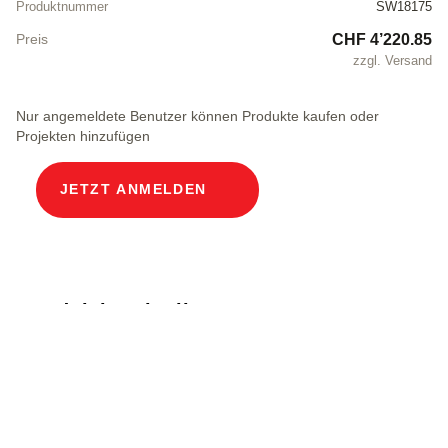
Produktnummer
SW18175
CHF 4’220.85
Preis
zzgl. Versand
Nur angemeldete Benutzer können Produkte kaufen oder
Projekten hinzufügen
JETZT ANMELDEN
Produktbeschreibung
Modularer Kabelschacht Lichtweiten 80 x 160 cm
Tiefe 200.3 cm ECO Abdeckung Breite im Licht
80 und Länge im Licht 160 cm, Belastungsklasse
B125 in Chromstahl V2A 2 Deckel inkl.