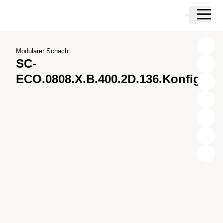
Zum Hauptinhalt springen
Warenkor
Zur Suche springen
Zu ihrem Konto springen
Zum Fussbereich springen
Modularer Schacht
SC-
ECO.0808.X.B.400.2D.136.Konfig.1
X
Y
Z