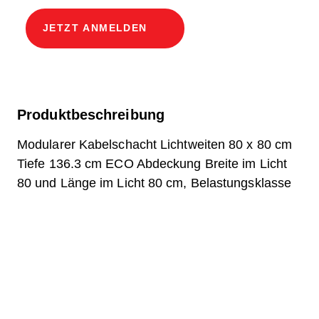
JETZT ANMELDEN
Produktbeschreibung
Modularer Kabelschacht Lichtweiten 80 x 80 cm
Tiefe 136.3 cm ECO Abdeckung Breite im Licht
80 und Länge im Licht 80 cm, Belastungsklasse
D400, 2 Deckel in Chromstahl V2A inkl.
eingebauter Rollen, 4- fach - Verschraubung und
Belagsanschluss
Frage zum Produkt