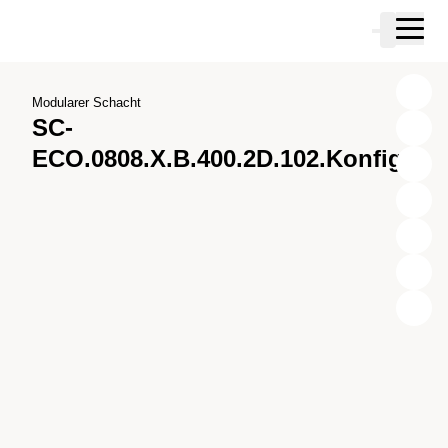
Zum Hauptinhalt springen
Warenkor
Zur Suche springen
Zu ihrem Konto springen
Zum Fussbereich springen
Modularer Schacht
SC-
ECO.0808.X.B.400.2D.102.Konfig.1
X
Y
Z