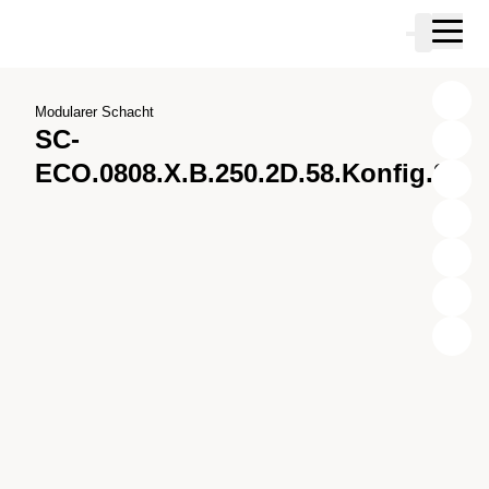
Zum Hauptinhalt springen
Warenkor
Zur Suche springen
Zu ihrem Konto springen
Zum Fussbereich springen
Modularer Schacht
SC-
ECO.0808.X.B.250.2D.58.Konfig.2
X
Y
Z