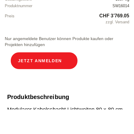
Produktnummer
SW16014
CHF 3’769.05
Preis
zzgl. Versand
Nur angemeldete Benutzer können Produkte kaufen oder
Projekten hinzufügen
JETZT ANMELDEN
Produktbeschreibung
Modularer Kabelschacht Lichtweiten 80 x 80 cm
Tiefe 180.3 cm ECO Abdeckung Breite im Licht
80 und Länge im Licht 80 cm, Belastungsklasse
C250 2 Deckel in Chromstahl V2A inkl.