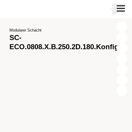
Zum Hauptinhalt springen
Warenkor
Zur Suche springen
Zu ihrem Konto springen
Zum Fussbereich springen
Modularer Schacht
SC-
ECO.0808.X.B.250.2D.180.Konfig.1
X
Y
Z