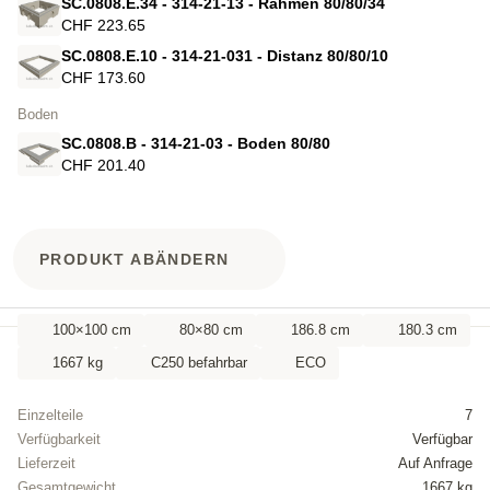
SC.0808.E.34 - 314-21-13 - Rahmen 80/80/34
CHF 223.65
SC.0808.E.10 - 314-21-031 - Distanz 80/80/10
CHF 173.60
Boden
SC.0808.B - 314-21-03 - Boden 80/80
CHF 201.40
PRODUKT ABÄNDERN
100×100 cm
80×80 cm
186.8 cm
180.3 cm
1667 kg
C250 befahrbar
ECO
Einzelteile
7
Verfügbarkeit
Verfügbar
Lieferzeit
Auf Anfrage
Gesamtgewicht
1667 kg