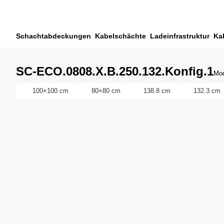
Zum Hauptinhalt springen
Zur Suche springen
Zu ihrem Konto springen
Schachtabdeckungen
Kabelschächte
Ladeinfrastruktur
Ka
Zum Fussbereich springen
SC-ECO.0808.X.B.250.132.Konfig.1
Mod
100×100 cm
80×80 cm
138.8 cm
132.3 cm