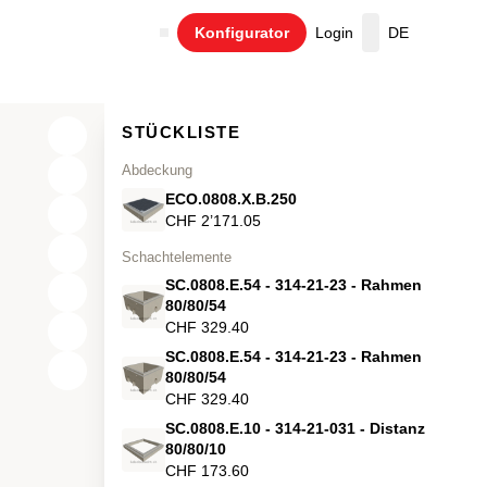
Konfigurator
Login
DE
Warenkorb
STÜCKLISTE
Abdeckung
ECO.0808.X.B.250
CHF 2’171.05
Schachtelemente
SC.0808.E.54 - 314-21-23 - Rahmen
80/80/54
CHF 329.40
SC.0808.E.54 - 314-21-23 - Rahmen
X
80/80/54
CHF 329.40
Y
SC.0808.E.10 - 314-21-031 - Distanz
80/80/10
Z
CHF 173.60