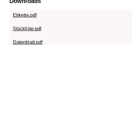
Downloads
Etikette.pdf
Stückliste.pdf
Datenblatt.pdf
SC-A15.0808.X.15.120.pdf
SC-A15.0808.120.pdf
SC-ECO.0808.120.D400.pdf
019-079 ECO.0808.X.B.125.2D.dxf
SC-TR.0808.120.pdf
Bedienungsanleitung ECO_DE.pdf