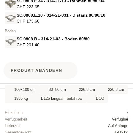
SC.0808.E.34 - 314-21-13 - Rahmen 80/80/34
CHF 223.65
SC.0808.E.10 - 314-21-031 - Distanz 80/80/10
CHF 173.60
Boden
SC.0808.B - 314-21-03 - Boden 80/80
CHF 201.40
PRODUKT ABÄNDERN
100×100 cm
80×80 cm
226.8 cm
220.3 cm
1935 kg
B125 langsam befahrbar
ECO
Einzelteile
7
Verfügbarkeit
Verfügbar
Lieferzeit
Auf Anfrage
Gesamtgewicht
1935 kg