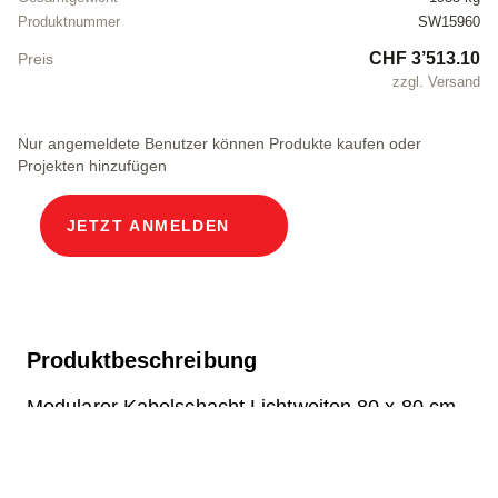
Produktnummer
SW15960
CHF 3’513.10
Preis
zzgl. Versand
Nur angemeldete Benutzer können Produkte kaufen oder
Projekten hinzufügen
JETZT ANMELDEN
Produktbeschreibung
Modularer Kabelschacht Lichtweiten 80 x 80 cm
Tiefe 220.3 cm ECO Abdeckung Breite im Licht
80 und Länge im Licht 80 cm, Belastungsklasse
B125 in Chromstahl V2A 2 Deckel inkl.