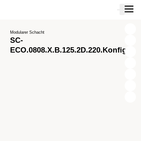
Zum Hauptinhalt springen
Warenkor
Zur Suche springen
Zu ihrem Konto springen
Zum Fussbereich springen
Modularer Schacht
SC-
ECO.0808.X.B.125.2D.220.Konfig.1
X
Y
Z