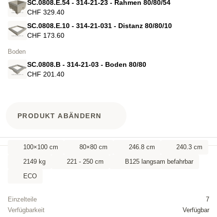
SC.0808.E.54 - 314-21-23 - Rahmen 80/80/54
CHF 329.40
SC.0808.E.10 - 314-21-031 - Distanz 80/80/10
CHF 173.60
Boden
SC.0808.B - 314-21-03 - Boden 80/80
CHF 201.40
PRODUKT ABÄNDERN
100×100 cm
80×80 cm
246.8 cm
240.3 cm
2149 kg
221 - 250 cm
B125 langsam befahrbar
ECO
Einzelteile
7
Verfügbarkeit
Verfügbar