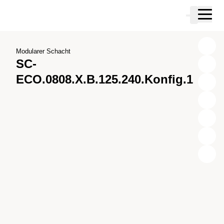
Zum Hauptinhalt springen
Warenkor
Zur Suche springen
Zu ihrem Konto springen
Zum Fussbereich springen
Modularer Schacht
SC-
ECO.0808.X.B.125.240.Konfig.1
X
Y
Z