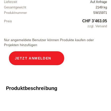
Lieferzeit
Auf Anfrage
Gesamtgewicht
2149 kg
Produktnummer
SW15971
CHF 3’463.05
Preis
zzgl. Versand
Nur angemeldete Benutzer können Produkte kaufen oder
Projekten hinzufügen
JETZT ANMELDEN
Produktbeschreibung
Modularer Kabelschacht Lichtweiten 80 x 80 cm
Tiefe 240.3 cm ECO Abdeckung Breite im Licht