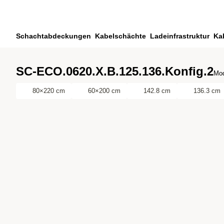
Zum Hauptinhalt springen
Zur Suche springen
Zu ihrem Konto springen
Schachtabdeckungen
Kabelschächte
Ladeinfrastruktur
Ka
Zum Fussbereich springen
SC-ECO.0620.X.B.125.136.Konfig.2
Mod
80×220 cm
60×200 cm
142.8 cm
136.3 cm