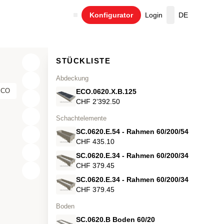
Konfigurator
Login
DE
Warenkorb
STÜCKLISTE
Abdeckung
ECO
ECO.0620.X.B.125
CHF 2’392.50
Schachtelemente
SC.0620.E.54 - Rahmen 60/200/54
CHF 435.10
SC.0620.E.34 - Rahmen 60/200/34
CHF 379.45
X
SC.0620.E.34 - Rahmen 60/200/34
Y
CHF 379.45
Boden
Z
SC.0620.B Boden 60/20