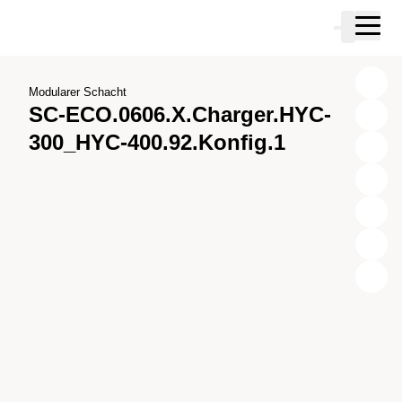
Zum Hauptinhalt springen
Warenkor
Zur Suche springen
Zu ihrem Konto springen
Zum Fussbereich springen
Modularer Schacht
SC-ECO.0606.X.Charger.HYC-
300_HYC-400.92.Konfig.1
X
Y
Z