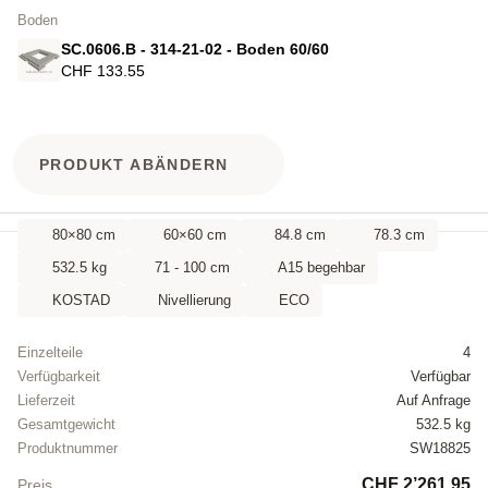
Boden
SC.0606.B - 314-21-02 - Boden 60/60
CHF 133.55
PRODUKT ABÄNDERN
80×80 cm
60×60 cm
84.8 cm
78.3 cm
532.5 kg
71 - 100 cm
A15 begehbar
KOSTAD
Nivellierung
ECO
Einzelteile
4
Verfügbarkeit
Verfügbar
Lieferzeit
Auf Anfrage
Gesamtgewicht
532.5 kg
Produktnummer
SW18825
CHF 2’261.95
Preis