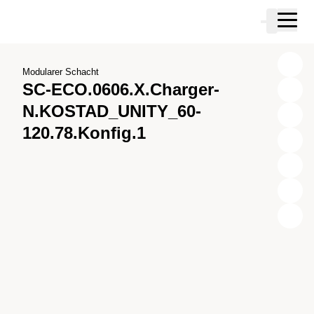
Zum Hauptinhalt springen
Warenkor
Zur Suche springen
Zu ihrem Konto springen
Zum Fussbereich springen
Modularer Schacht
SC-ECO.0606.X.Charger-
N.KOSTAD_UNITY_60-
120.78.Konfig.1
X
Y
Z