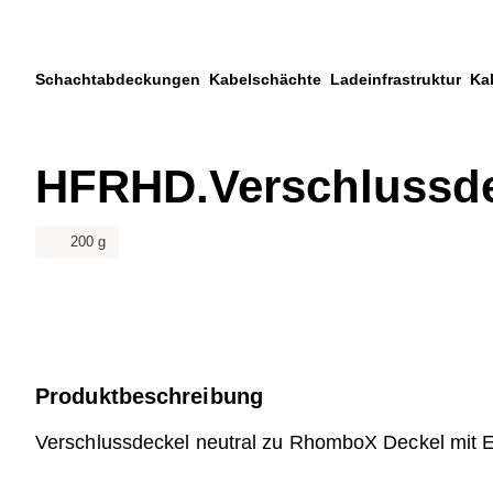
Zum Hauptinhalt springen
Zur Suche springen
Zu ihrem Konto springen
Schachtabdeckungen
Kabelschächte
Ladeinfrastruktur
Ka
Zum Fussbereich springen
HFRHD.Verschlussd
200 g
Produktbeschreibung
Verschlussdeckel neutral zu RhomboX Deckel mit 