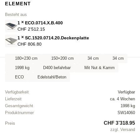
ELEMENT
Besteht aus
×
1
ECO.0714.X.B.400
CHF 2’512.15
×
1
SC.1520.0714.20.Deckenplatte
CHF 806.80
180×230 cm
150×200 cm
34 cm
34 cm
1998 kg
D400 befahrbar
Mit Nut & Kamm
ECO
Edelstahl/Beton
Verfügbarkeit
Verfügbar
Lieferzeit
ca. 4 Wochen
Gesamtgewicht
1998 kg
Produktnummer
SW14060
CHF 3’318.95
Preis
zzgl. Versand