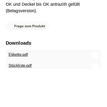
OK und Deckel bis OK antrazith gefüllt
(Belagsversion).
Frage zum Produkt
Downloads
Etikette.pdf
Stückliste.pdf
Datenblatt.pdf
Bedienungsanleitung ECO_DE.pdf
ECO.0714.X.B.400.pdf