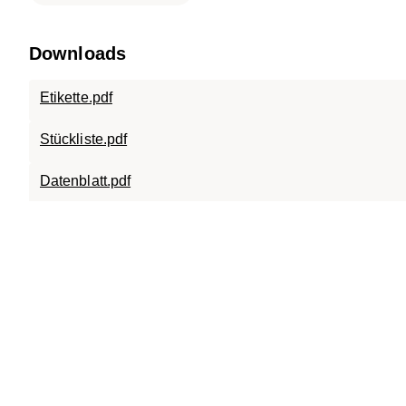
Downloads
Etikette.pdf
Stückliste.pdf
Datenblatt.pdf
ECO.0509.X.W.Aargau.Brugg.pdf
Bedienungsanleitung ECO_DE.pdf
8_ECO.0509.X.W.Aargau.Brugg.pdf
Bedienungsanleitung ECO_FR.pdf
Bedienungsanleitung ECO_IT.pdf