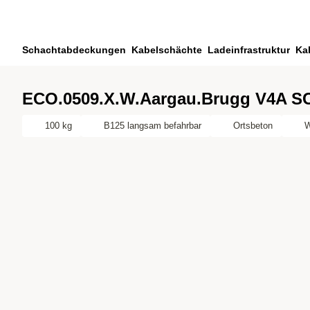
Zum Hauptinhalt springen
Zur Suche springen
Zu ihrem Konto springen
Schachtabdeckungen
Kabelschächte
Ladeinfrastruktur
Ka
Zum Fussbereich springen
ECO.0509.X.W.Aargau.Brugg V4A S
100 kg
B125 langsam befahrbar
Ortsbeton
W