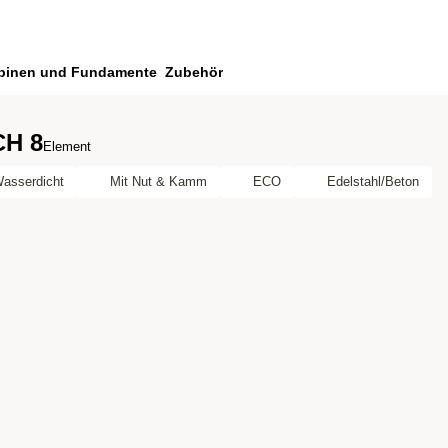
binen und Fundamente
Zubehör
CH 8
Element
asserdicht
Mit Nut & Kamm
ECO
Edelstahl/Beton