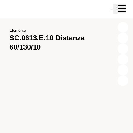
Vai al contenuto principale
Carrello
Vai alla ricerca
Vai al tuo account
Vai al piè di pagina
Elemento
SC.0613.E.10 Distanza
60/130/10
X
Y
Z