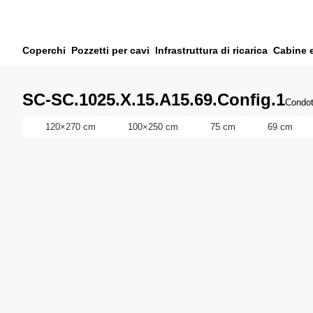
Vai al contenuto principale
Vai alla ricerca
Vai al tuo account
Coperchi
Pozzetti per cavi
Infrastruttura di ricarica
Cabine 
Vai al piè di pagina
SC-SC.1025.X.15.A15.69.Config.1
Condot
120×270 cm
100×250 cm
75 cm
69 cm