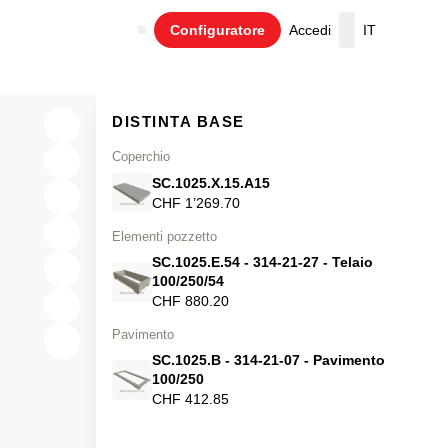
Configuratore
Accedi
IT
Carrello
DISTINTA BASE
Coperchio
SC.1025.X.15.A15
CHF 1’269.70
Elementi pozzetto
SC.1025.E.54 - 314-21-27 - Telaio
100/250/54
CHF 880.20
Pavimento
X
SC.1025.B - 314-21-07 - Pavimento
Y
100/250
CHF 412.85
Z