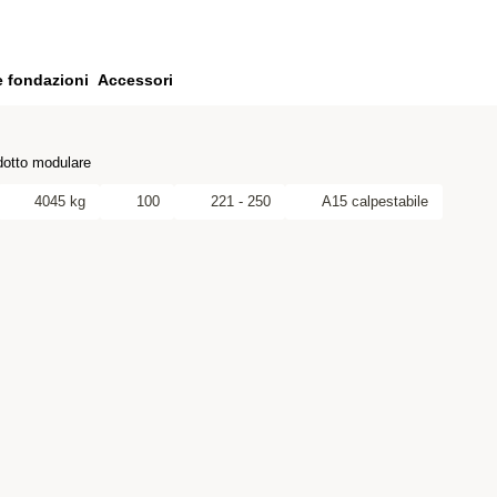
e fondazioni
Accessori
otto modulare
4045 kg
100
221 - 250
A15 calpestabile