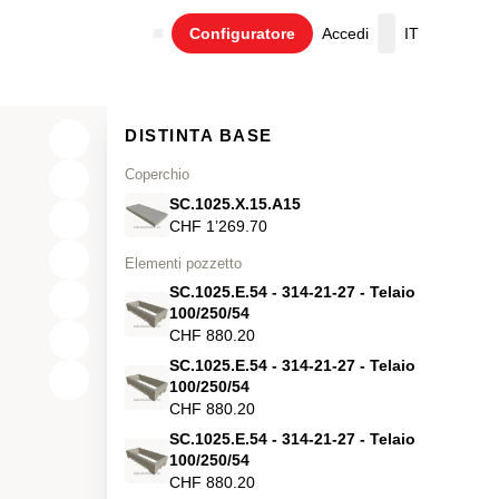
Configuratore
Accedi
IT
Carrello
DISTINTA BASE
Coperchio
SC.1025.X.15.A15
CHF 1’269.70
Elementi pozzetto
SC.1025.E.54 - 314-21-27 - Telaio
100/250/54
CHF 880.20
SC.1025.E.54 - 314-21-27 - Telaio
X
100/250/54
CHF 880.20
Y
SC.1025.E.54 - 314-21-27 - Telaio
100/250/54
Z
CHF 880.20