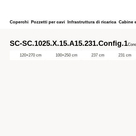
Vai al contenuto principale
Vai alla ricerca
Vai al tuo account
Coperchi
Pozzetti per cavi
Infrastruttura di ricarica
Cabine 
Vai al piè di pagina
SC-SC.1025.X.15.A15.231.Config.1
Cond
120×270 cm
100×250 cm
237 cm
231 cm