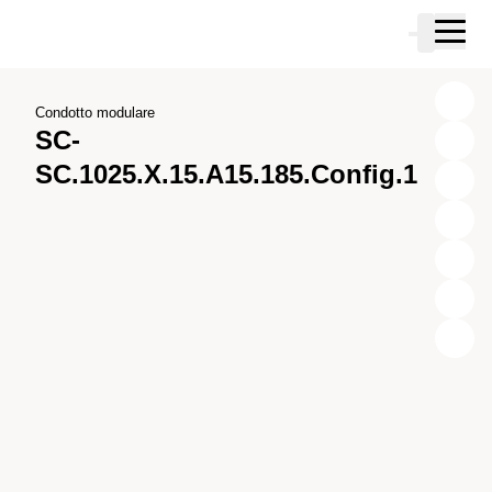
Vai al contenuto principale
Carrello
Vai alla ricerca
Vai al tuo account
Vai al piè di pagina
Condotto modulare
SC-
SC.1025.X.15.A15.185.Config.1
X
Y
Z