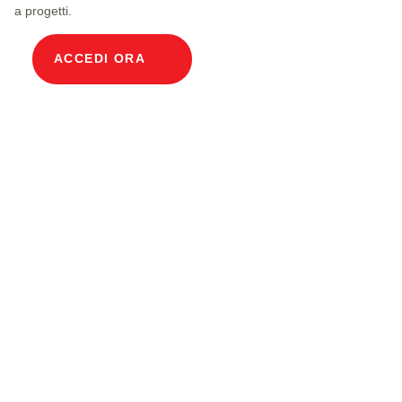
a progetti.
ACCEDI ORA
Descrizione prodotto
Pozzetto modulare per cavi Larghezza interna
100 x 250 cm Profondità 185 cm Copertura in
calcestruzzo Larghezza interna 100 e lunghezza
interna 250 cm, classe di carico A15 con 10
coperture in calcestruzzo, 2 incl. staffe di
supporto estraibili in acciaio cromato