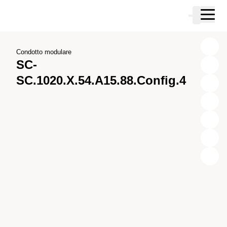
Vai al contenuto principale
Carrello
Vai alla ricerca
Vai al tuo account
Vai al piè di pagina
Condotto modulare
SC-
SC.1020.X.54.A15.88.Config.4
X
Y
Z