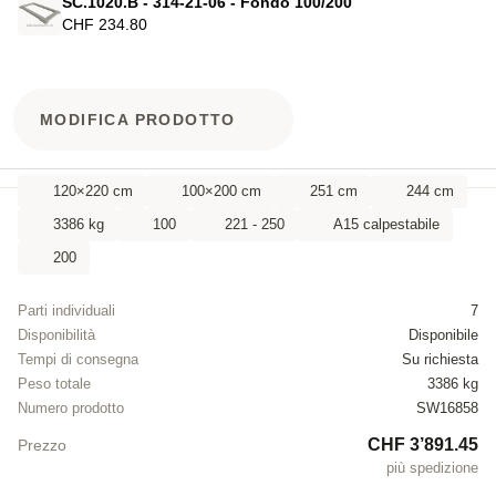
SC.1020.B - 314-21-06 - Fondo 100/200
CHF 234.80
MODIFICA PRODOTTO
120×220 cm
100×200 cm
251 cm
244 cm
3386 kg
100
221 - 250
A15 calpestabile
200
Parti individuali
7
Disponibilità
Disponibile
Tempi di consegna
Su richiesta
Peso totale
3386 kg
Numero prodotto
SW16858
CHF 3’891.45
Prezzo
più spedizione