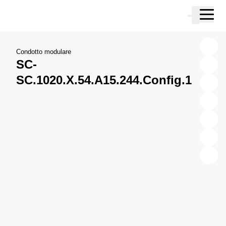
Vai al contenuto principale
Carrello
Vai alla ricerca
Vai al tuo account
Vai al piè di pagina
Condotto modulare
SC-
SC.1020.X.54.A15.244.Config.1
X
Y
Z