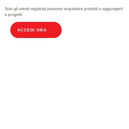
Solo gli utenti registrati possono acquistare prodotti o aggiungerli
a progetti.
ACCEDI ORA
Descrizione prodotto
Pozzetto modulare per cavi Larghezza interna
100 x 200 cm Profondità 244 cm Copertura in
calcestruzzo Larghezza interna 100 e lunghezza
interna 200 cm, classe di carico A15 con 8
coperchi in calcestruzzo, 2 incl. staffe di supporto