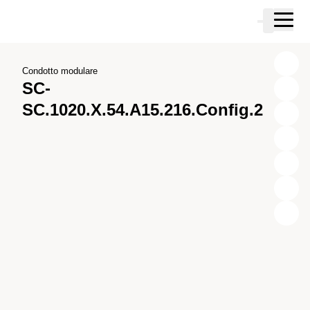
Vai al contenuto principale
Carrello
Vai alla ricerca
Vai al tuo account
Vai al piè di pagina
Condotto modulare
SC-
SC.1020.X.54.A15.216.Config.2
X
Y
Z