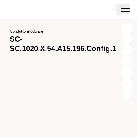
Vai al contenuto principale
Carrello
Vai alla ricerca
Vai al tuo account
Vai al piè di pagina
Condotto modulare
SC-
SC.1020.X.54.A15.196.Config.1
X
Y
Z