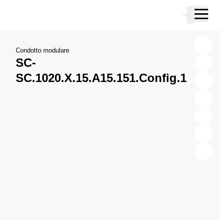
Vai al contenuto principale
Carrello
Vai alla ricerca
Vai al tuo account
Vai al piè di pagina
Condotto modulare
SC-
SC.1020.X.15.A15.151.Config.1
X
Y
Z