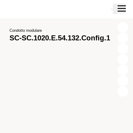
Vai al contenuto principale
Carrello
Vai alla ricerca
Vai al tuo account
Vai al piè di pagina
Condotto modulare
SC-SC.1020.E.54.132.Config.1
X
Y
Z