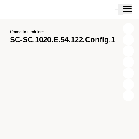
Vai al contenuto principale
Carrello
Vai alla ricerca
Vai al tuo account
Vai al piè di pagina
Condotto modulare
SC-SC.1020.E.54.122.Config.1
X
Y
Z