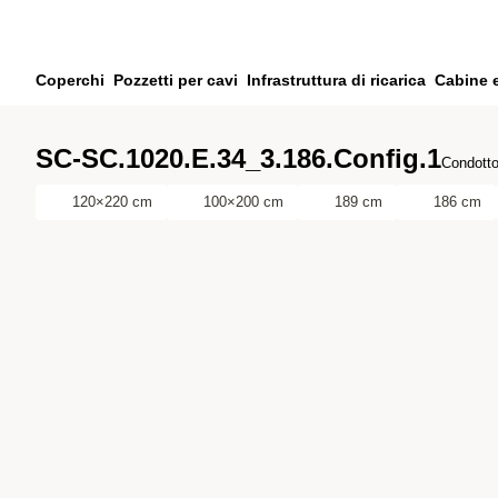
Vai al contenuto principale
Vai alla ricerca
Vai al tuo account
Coperchi
Pozzetti per cavi
Infrastruttura di ricarica
Cabine 
Vai al piè di pagina
SC-SC.1020.E.34_3.186.Config.1
Condott
120×220 cm
100×200 cm
189 cm
186 cm