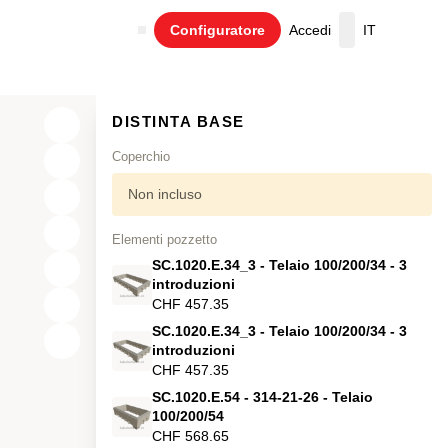
Configuratore
Accedi
IT
Carrello
DISTINTA BASE
Coperchio
Non incluso
Elementi pozzetto
SC.1020.E.34_3 - Telaio 100/200/34 - 3
introduzioni
CHF 457.35
SC.1020.E.34_3 - Telaio 100/200/34 - 3
X
introduzioni
CHF 457.35
Y
SC.1020.E.54 - 314-21-26 - Telaio
Z
100/200/54
CHF 568.65