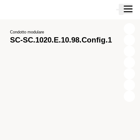
Vai al contenuto principale
Carrello
Vai alla ricerca
Vai al tuo account
Vai al piè di pagina
Condotto modulare
SC-SC.1020.E.10.98.Config.1
X
Y
Z